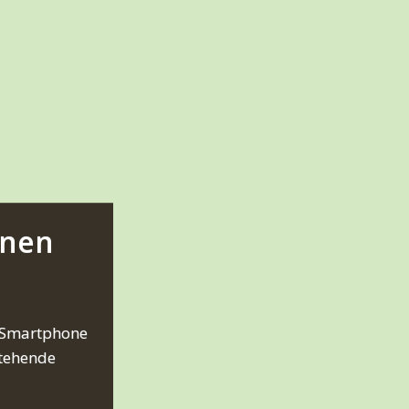
inen
 Smartphone
stehende